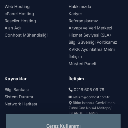
Web Hosting
Hakkımızda
cPanel Hosting
Kariyer
Reseller Hosting
Referanslarımız
Alan Adı
Altyapı ve Veri Merkezi
Conhost Mühendisliği
Hizmet Seviyesi (SLA)
Bilgi Güvenliği Politikamız
KVKK Aydınlatma Metni
İletişim
Müşteri Paneli
Kaynaklar
İletişim
Bilgi Bankası
0216 606 09 78
Sistem Durumu
iletisim@conhost.com.tr
Ritim İstanbul Cevizli mah.
Network Haritası
Zuhal Cad No:44 Maltepe/
İSTANBUL 34696
Çerez Kullanımı