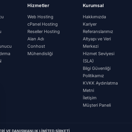
Hizmetler
Kurumsal
cu
Web Hosting
Hakkımızda
cPanel Hosting
Kariyer
u
Reseller Hosting
Referanslarımız
Alan Adı
Altyapı ve Veri
Sunucu
Conhost
Merkezi
dırma
Mühendisliği
Hizmet Seviyesi
N
(SLA)
Bilgi Güvenliği
Politikamız
KVKK Aydınlatma
Metni
İletişim
Müşteri Paneli
Rİ VE DANIŞMANLIK LİMİTED ŞİRKETİ