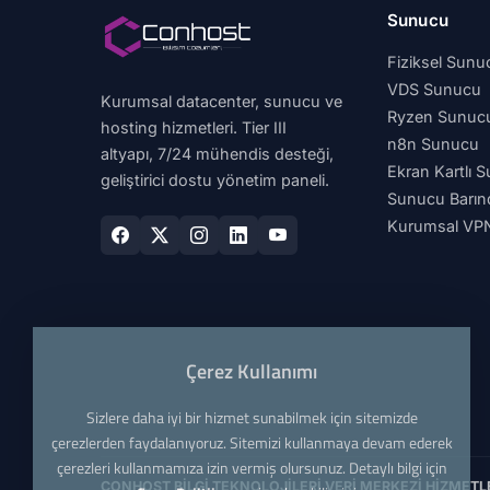
Sunucu
Fiziksel Sunu
VDS Sunucu
Kurumsal datacenter, sunucu ve
Ryzen Sunuc
hosting hizmetleri. Tier III
n8n Sunucu
altyapı, 7/24 mühendis desteği,
Ekran Kartlı 
geliştirici dostu yönetim paneli.
Sunucu Barın
Kurumsal VP
Çerez Kullanımı
Sizlere daha iyi bir hizmet sunabilmek için sitemizde
çerezlerden faydalanıyoruz. Sitemizi kullanmaya devam ederek
çerezleri kullanmamıza izin vermiş olursunuz. Detaylı bilgi için
CONHOST BİLGİ TEKNOLOJİLERİ VERİ MERKEZİ HİZMETLE