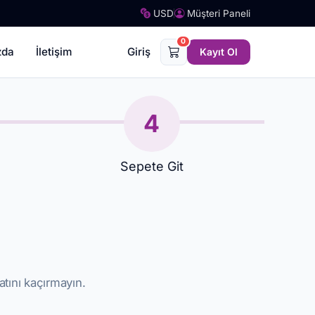
USD
Müşteri Paneli
0
zda
İletişim
Giriş
Kayıt Ol
4
Sepete Git
atını kaçırmayın.