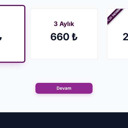
%20 İNDİRİM
3 Aylık
₺
660 ₺
2
Devam