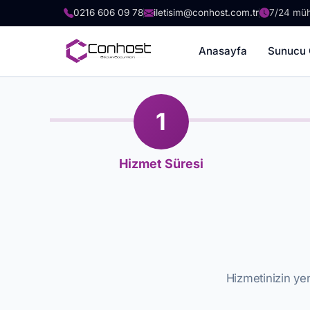
0216 606 09 78
iletisim@conhost.com.tr
7/24 müh
Anasayfa
Sunucu 
1
Hizmet Süresi
Hizmetinizin yen